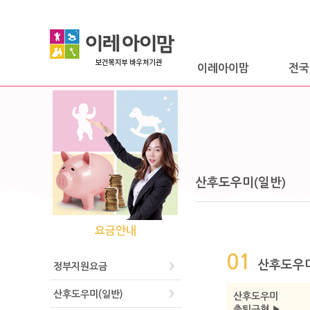
이레아이맘
전국
산후도우미(일반)
요금안내
01
산후도우
정부지원요금
산후도우미(일반)
산후도우미
출퇴근형 ▶