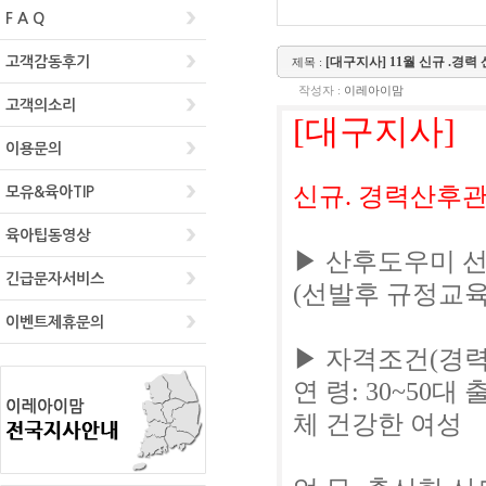
F A Q
고객감동후기
고객의소리
이용문의
모유&육아TIP
육아팁동영상
긴급문자서비스
이벤트제휴문의