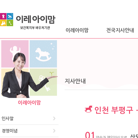
이레아이맘
전국지사안내
지사안내
이레아이맘
인천 부평구
인사말
경영이념
01
산
약속과 책임의식으로