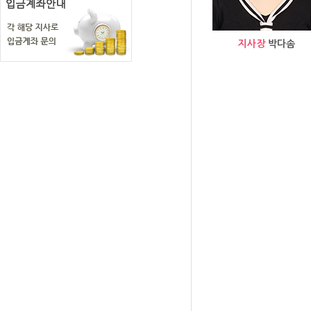
지사장
박다솜