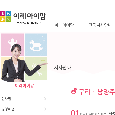
이레아이맘
전국지사안내
지사안내
이레아이맘
구리ㆍ남양
인사말
경영이념
01
산
약속과 책임의식으로