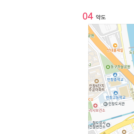
04
약도