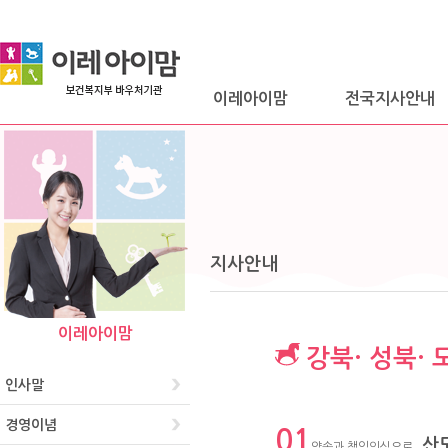
이레아이맘
전국지사안내
지사안내
이레아이맘
강북· 성북· 
인사말
경영이념
01
산
약속과 책임의식으로