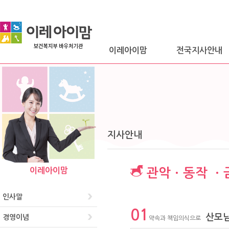
이레아이맘
전국지사안내
지사안내
이레아이맘
관악ㆍ동작 ㆍ
인사말
01
산모님
경영이념
약속과 책임의식으로