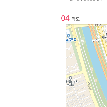
04
약도