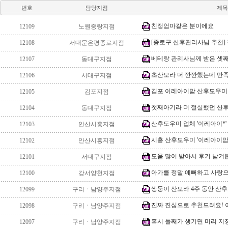
번호
담당지점
제목
친정엄마같은 분이에요
12109
노원중랑지점
[종로구 산후관리사님 추천] 
12108
서대문은평종로지점
베테랑 관리사님께 받은 셋
12107
동대구지점
초산모라 더 깐깐했는데 만족했
12106
서대구지점
김포 이레아이맘 산후도우미
12105
김포지점
첫째아기라 더 절실했던 산
12104
동대구지점
산후도우미 업체 '이레아이*' 
12103
안산시흥지점
시흥 산후도우미 '이레아이맘'
12102
안산시흥지점
도움 많이 받아서 후기 남겨
12101
서대구지점
아가를 정말 예뻐하고 사랑으
12100
강서양천지점
쌍둥이 산모라 4주 동안 산후
12099
구리ㆍ남양주지점
진짜 진심으로 추천드려요! 
12098
구리ㆍ남양주지점
혹시 둘째가 생기면 미리 지정
12097
구리ㆍ남양주지점