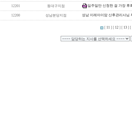
일주일만 신청한 걸 가장 후
12201
동대구지점
성남 이레아이맘 산후관리사님 
12200
성남분당지점
[
11
] [
12
] [
13
] [