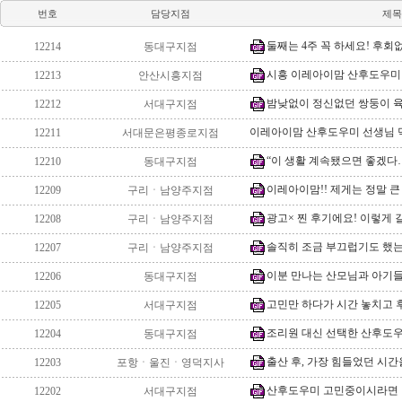
번호
담당지점
제목
둘째는 4주 꼭 하세요! 후
12214
동대구지점
시흥 이레아이맘 산후도우미 
12213
안산시흥지점
밤낮없이 정신없던 쌍둥이 육아
12212
서대구지점
이레아이맘 산후도우미 선생님 덕분
12211
서대문은평종로지점
“이 생활 계속됐으면 좋겠다…”
12210
동대구지점
이레아이맘!! 제게는 정말 큰
12209
구리ㆍ남양주지점
광고× 찐 후기에요! 이렇게 
12208
구리ㆍ남양주지점
솔직히 조금 부끄럽기도 했는데
12207
구리ㆍ남양주지점
이분 만나는 산모님과 아기
12206
동대구지점
고민만 하다가 시간 놓치고 
12205
서대구지점
조리원 대신 선택한 산후도우미 
12204
동대구지점
출산 후, 가장 힘들었던 시간을
12203
포항ㆍ울진ㆍ영덕지사
산후도우미 고민중이시라면 
12202
서대구지점