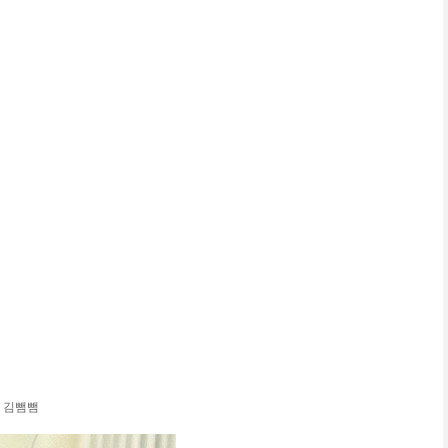
자 김뺌뺌