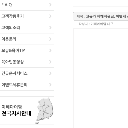
F A Q
고객감동후기
고객의소리
이용문의
모유&육아TIP
육아팁동영상
긴급문자서비스
이벤트제휴문의