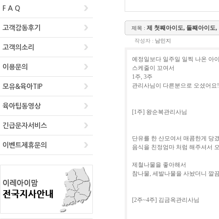
F A Q
고객감동후기
고객의소리
이용문의
모유&육아TIP
육아팁동영상
긴급문자서비스
이벤트제휴문의